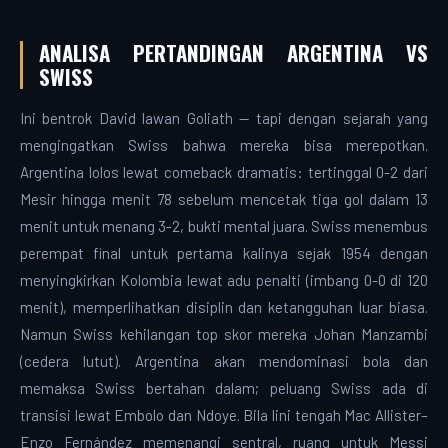
ANALISA PERTANDINGAN ARGENTINA VS
SWISS
Ini bentrok David lawan Goliath — tapi dengan sejarah yang
mengingatkan Swiss bahwa mereka bisa merepotkan.
Argentina lolos lewat comeback dramatis: tertinggal 0-2 dari
Mesir hingga menit 78 sebelum mencetak tiga gol dalam 13
menit untuk menang 3-2, bukti mental juara. Swiss menembus
perempat final untuk pertama kalinya sejak 1954 dengan
menyingkirkan Kolombia lewat adu penalti (imbang 0-0 di 120
menit), memperlihatkan disiplin dan ketangguhan luar biasa.
Namun Swiss kehilangan top skor mereka Johan Manzambi
(cedera lutut). Argentina akan mendominasi bola dan
memaksa Swiss bertahan dalam; peluang Swiss ada di
transisi lewat Embolo dan Ndoye. Bila lini tengah Mac Allister–
Enzo Fernández memenangi sentral, ruang untuk Messi