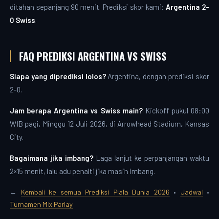
ditahan sepanjang 90 menit. Prediksi skor kami:
Argentina 2-
0 Swiss
.
FAQ PREDIKSI ARGENTINA VS SWISS
Siapa yang diprediksi lolos?
Argentina, dengan prediksi skor
2-0.
Jam berapa Argentina vs Swiss main?
Kickoff pukul 08:00
WIB pagi, Minggu 12 Juli 2026, di Arrowhead Stadium, Kansas
City.
Bagaimana jika imbang?
Laga lanjut ke perpanjangan waktu
2×15 menit, lalu adu penalti jika masih imbang.
←
Kembali ke semua Prediksi Piala Dunia 2026
•
Jadwal
•
Turnamen Mix Parlay