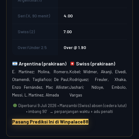
Seri (X, 90 menit)
4.00
Swiss (2)
7.00
Over/Under 2.5
Over @ 1.90
Argentina (prakiraan)
Swiss (prakiraan)
E. Martínez; Molina, Romero,
Kobel; Widmer, Akanji, Elvedi,
Otamendi, Tagliafico; De Paul,
Rodríguez; Freuler, Xhaka,
Enzo Fernández, Mac Allister;
Jashari; Ndoye, Embolo,
Messi, L. Martínez, Almada
Vargas
Diperbarui 9 Juli 2026 • Manzambi (Swiss) absen (cedera lutut)
• imbang 90′ → perpanjangan waktu + adu penalti
Pasang Prediksi Ini di Winpalace88