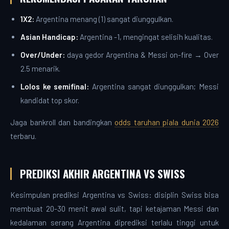
1X2:
Argentina menang (1) sangat diunggulkan.
Asian Handicap:
Argentina -1, mengingat selisih kualitas.
Over/Under:
daya gedor Argentina & Messi on-fire → Over
2.5 menarik.
Lolos ke semifinal:
Argentina sangat diunggulkan; Messi
kandidat top skor.
Jaga bankroll dan bandingkan
odds taruhan piala dunia 2026
terbaru.
PREDIKSI AKHIR ARGENTINA VS SWISS
Kesimpulan prediksi Argentina vs Swiss: disiplin Swiss bisa
membuat 20-30 menit awal sulit, tapi ketajaman Messi dan
kedalaman serang Argentina diprediksi terlalu tinggi untuk