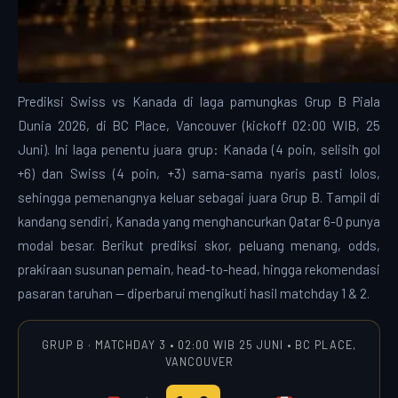
Prediksi Swiss vs Kanada di laga pamungkas Grup B Piala
Dunia 2026, di BC Place, Vancouver (kickoff 02:00 WIB, 25
Juni). Ini laga penentu juara grup: Kanada (4 poin, selisih gol
+6) dan Swiss (4 poin, +3) sama-sama nyaris pasti lolos,
sehingga pemenangnya keluar sebagai juara Grup B. Tampil di
kandang sendiri, Kanada yang menghancurkan Qatar 6-0 punya
modal besar. Berikut prediksi skor, peluang menang, odds,
prakiraan susunan pemain, head-to-head, hingga rekomendasi
pasaran taruhan — diperbarui mengikuti hasil matchday 1 & 2.
GRUP B · MATCHDAY 3 • 02:00 WIB 25 JUNI • BC PLACE,
VANCOUVER