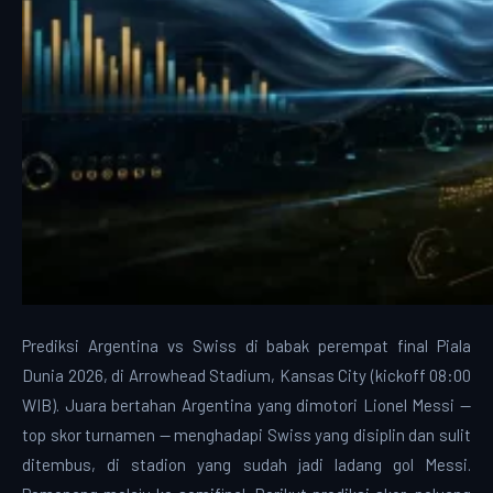
Prediksi Argentina vs Swiss di babak perempat final Piala
Dunia 2026, di Arrowhead Stadium, Kansas City (kickoff 08:00
WIB). Juara bertahan Argentina yang dimotori Lionel Messi —
top skor turnamen — menghadapi Swiss yang disiplin dan sulit
ditembus, di stadion yang sudah jadi ladang gol Messi.