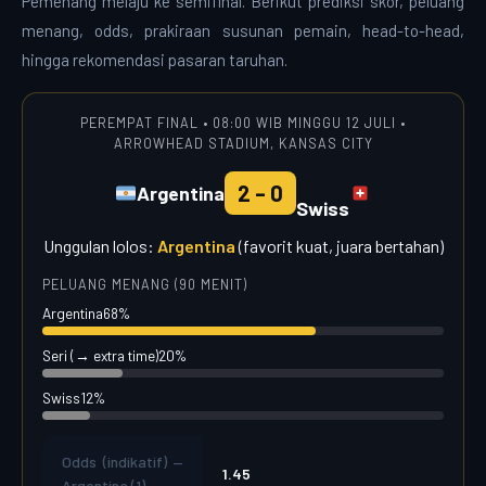
Pemenang melaju ke semifinal. Berikut prediksi skor, peluang
menang, odds, prakiraan susunan pemain, head-to-head,
hingga rekomendasi pasaran taruhan.
PEREMPAT FINAL • 08:00 WIB MINGGU 12 JULI •
ARROWHEAD STADIUM, KANSAS CITY
2 – 0
Argentina
Swiss
Unggulan lolos:
Argentina
(favorit kuat, juara bertahan)
PELUANG MENANG (90 MENIT)
Argentina68%
Seri (→ extra time)20%
Swiss12%
Odds (indikatif) —
1.45
Argentina (1)