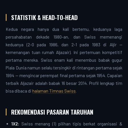
STATISTIK & HEAD-TO-HEAD
Kedua negara hanya dua kali bertemu, keduanya laga
persahabatan dekade 1980-an, dan Swiss memenangi
keduanya (2-0 pada 1986, dan 2-1 pada 1983 di Aljir —
kemenangan tuan rumah Aljazair). Ini pertemuan kompetitif
pertama mereka. Swiss enam kali menembus babak gugur
Piala Dunia namun selalu tersingkir di rintangan pertama sejak
1994 — mengincar perempat final pertama sejak 1954. Capaian
terbaik Aljazair adalah babak 16 besar 2014. Profil lengkap tim
bisa dibaca di
halaman Timnas Swiss
.
REKOMENDASI PASARAN TARUHAN
1X2:
Swiss menang (1) pilihan tipis berkat organisasi &