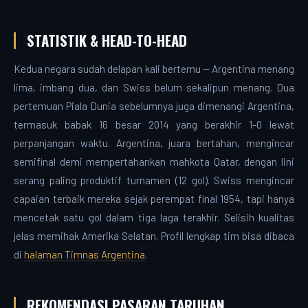
STATISTIK & HEAD-TO-HEAD
Kedua negara sudah delapan kali bertemu — Argentina menang
lima, imbang dua, dan Swiss belum sekalipun menang. Dua
pertemuan Piala Dunia sebelumnya juga dimenangi Argentina,
termasuk babak 16 besar 2014 yang berakhir 1-0 lewat
perpanjangan waktu. Argentina, juara bertahan, mengincar
semifinal demi mempertahankan mahkota Qatar, dengan lini
serang paling produktif turnamen (12 gol). Swiss mengincar
capaian terbaik mereka sejak perempat final 1954, tapi hanya
mencetak satu gol dalam tiga laga terakhir. Selisih kualitas
jelas memihak Amerika Selatan. Profil lengkap tim bisa dibaca
di
halaman Timnas Argentina
.
REKOMENDASI PASARAN TARUHAN