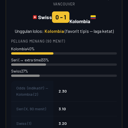
VANCOUVER
0 – 1
Swiss
Kolombia
Unggulan lolos:
Kolombia
(favorit tipis — laga ketat)
PELUANG MENANG (90 MENIT)
Kolombia40%
Seri (→ extra time)33%
Swiss27%
Odds (indikatif) —
2.30
Kolombia (2)
Seri (X, 90 menit)
3.10
Swiss (1)
3.20