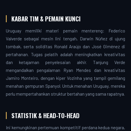
KABAR TIM & PEMAIN KUNCI
Uruguay memiliki materi pemain mentereng: Federico
Valverde sebagai mesin lini tengah, Darwin Núñez di ujung
tombak, serta soliditas Ronald Araújo dan José Giménez di
pertahanan. Tugas pelatih adalah meningkatkan kreativitas
dan ketajaman penyelesaian akhir. Tanjung Verde
mengandalkan pengalaman Ryan Mendes dan kreativitas
Jamiro Monteiro, dengan kiper Vozinha yang tampil gemilang
menahan gempuran Spanyol. Untuk menahan Uruguay, mereka
perlu mempertahankan struktur bertahan yang sama rapatnya.
STATISTIK & HEAD-TO-HEAD
Ini kemungkinan pertemuan kompetitif perdana kedua negara,