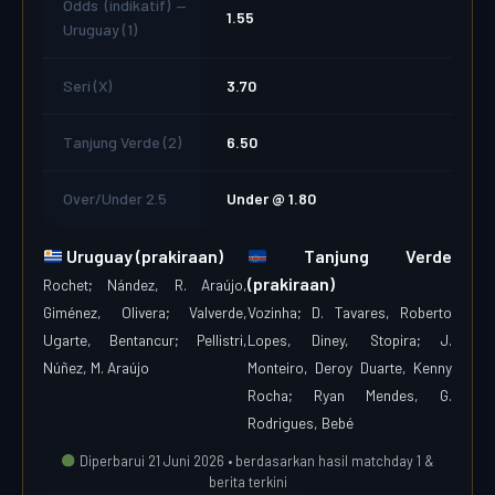
Odds (indikatif) —
1.55
Uruguay (1)
Seri (X)
3.70
Tanjung Verde (2)
6.50
Over/Under 2.5
Under @ 1.80
Uruguay (prakiraan)
Tanjung Verde
(prakiraan)
Rochet; Nández, R. Araújo,
Giménez, Olivera; Valverde,
Vozinha; D. Tavares, Roberto
Ugarte, Bentancur; Pellistri,
Lopes, Diney, Stopira; J.
Núñez, M. Araújo
Monteiro, Deroy Duarte, Kenny
Rocha; Ryan Mendes, G.
Rodrigues, Bebé
Diperbarui 21 Juni 2026 • berdasarkan hasil matchday 1 &
berita terkini