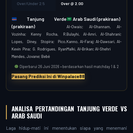
Over/Under 2.5
Over @ 2.00
Tanjung Verde
Arab Saudi (prakiraan)
(prakiraan)
Al-Owais; Al-Ghannam, Al-
Vozinha; Kenny Rocha, R.
Bulayhi, Al-Amri, Al-Shahrani;
Lopes, Diney, Stopira; Pico,
Kanno, Al-Faraj; Al-Dawsari, Al-
Kevin Pina; G. Rodrigues, Ryan
Malki, Al-Brikan; Al-Shehri
Mendes, Jovane; Bebé
Diperbarui 26 Juni 2026 • berdasarkan hasil matchday 1 & 2
Pasang Prediksi Ini di Winpalace88
ANALISA PERTANDINGAN TANJUNG VERDE VS
ARAB SAUDI
Laga hidup-mati ini menentukan siapa yang menemani