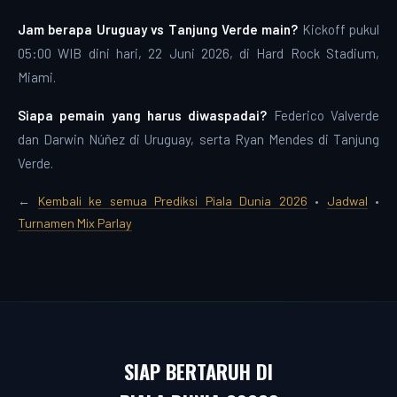
Jam berapa Uruguay vs Tanjung Verde main?
Kickoff pukul
05:00 WIB dini hari, 22 Juni 2026, di Hard Rock Stadium,
Miami.
Siapa pemain yang harus diwaspadai?
Federico Valverde
dan Darwin Núñez di Uruguay, serta Ryan Mendes di Tanjung
Verde.
←
Kembali ke semua Prediksi Piala Dunia 2026
•
Jadwal
•
Turnamen Mix Parlay
SIAP BERTARUH DI