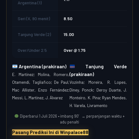
Argentina (1)
Seri (X, 90 menit)
8.50
Tanjung Verde (2)
15.00
Over/Under 2.5
Over @ 1.75
Argentina (prakiraan)
Tanjung Verde
(prakiraan)
E. Martínez; Molina, Romero,
Otamendi, Tagliafico; De Paul,
Vozinha; Moreira, R. Lopes,
Mac Allister, Enzo Fernández;
Diney, Ponck; Deroy Duarte, J.
Messi, L. Martínez, J. Álvarez
Monteiro, K. Pina; Ryan Mendes,
H. Varela, Livramento
Diperbarui 1 Juli 2026 • imbang 90′ → perpanjangan waktu +
adu penalti
Pasang Prediksi Ini di Winpalace88