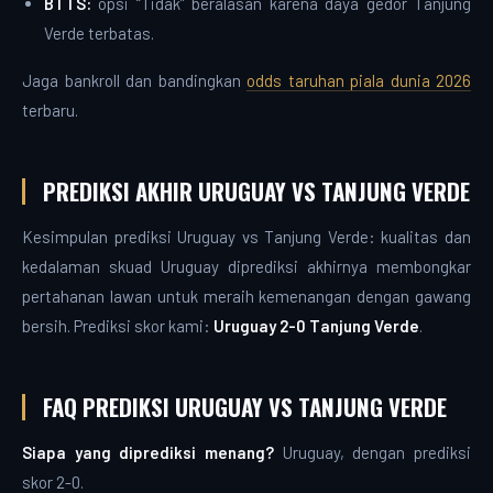
BTTS:
opsi “Tidak” beralasan karena daya gedor Tanjung
Verde terbatas.
Jaga bankroll dan bandingkan
odds taruhan piala dunia 2026
terbaru.
PREDIKSI AKHIR URUGUAY VS TANJUNG VERDE
Kesimpulan prediksi Uruguay vs Tanjung Verde: kualitas dan
kedalaman skuad Uruguay diprediksi akhirnya membongkar
pertahanan lawan untuk meraih kemenangan dengan gawang
bersih. Prediksi skor kami:
Uruguay 2-0 Tanjung Verde
.
FAQ PREDIKSI URUGUAY VS TANJUNG VERDE
Siapa yang diprediksi menang?
Uruguay, dengan prediksi
skor 2-0.