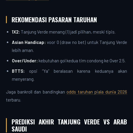
REKOMENDASI PASARAN TARUHAN
1X2:
Tanjung Verde menang (1) jadi pilihan, meski tipis.
Asian Handicap:
voor 0 (draw no bet) untuk Tanjung Verde
lebih aman.
Over/Under:
kebutuhan gol kedua tim condong ke Over 2.5.
BTTS:
opsi “Ya” beralasan karena keduanya akan
menyerang.
Jaga bankroll dan bandingkan
odds taruhan piala dunia 2026
terbaru.
PREDIKSI AKHIR TANJUNG VERDE VS ARAB
SAUDI