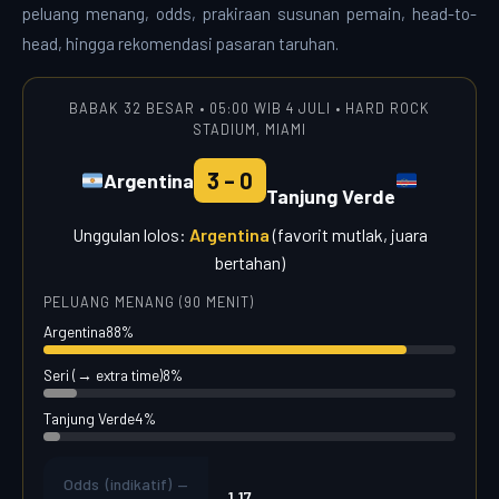
peluang menang, odds, prakiraan susunan pemain, head-to-
head, hingga rekomendasi pasaran taruhan.
BABAK 32 BESAR • 05:00 WIB 4 JULI • HARD ROCK
STADIUM, MIAMI
3 – 0
Argentina
Tanjung Verde
Unggulan lolos:
Argentina
(favorit mutlak, juara
bertahan)
PELUANG MENANG (90 MENIT)
Argentina88%
Seri (→ extra time)8%
Tanjung Verde4%
Odds (indikatif) —
1.17