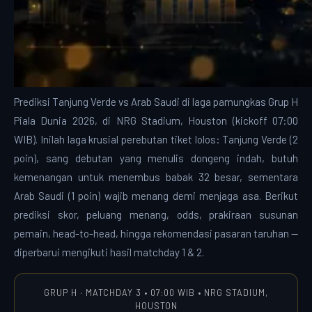
Prediksi Tanjung Verde vs Arab Saudi di laga pamungkas Grup H
Piala Dunia 2026, di NRG Stadium, Houston (kickoff 07:00
WIB). Inilah laga krusial perebutan tiket lolos: Tanjung Verde (2
poin), sang debutan yang menulis dongeng indah, butuh
kemenangan untuk menembus babak 32 besar, sementara
Arab Saudi (1 poin) wajib menang demi menjaga asa. Berikut
prediksi skor, peluang menang, odds, prakiraan susunan
pemain, head-to-head, hingga rekomendasi pasaran taruhan —
diperbarui mengikuti hasil matchday 1 & 2.
GRUP H · MATCHDAY 3 • 07:00 WIB • NRG STADIUM,
HOUSTON