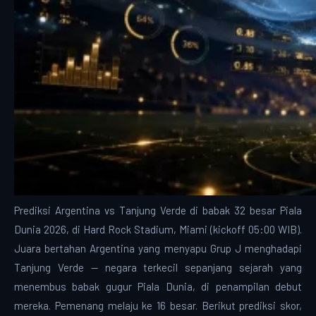
Prediksi Argentina vs Tanjung Verde di babak 32 besar Piala
Dunia 2026, di Hard Rock Stadium, Miami (kickoff 05:00 WIB).
Juara bertahan Argentina yang menyapu Grup J menghadapi
Tanjung Verde — negara terkecil sepanjang sejarah yang
menembus babak gugur Piala Dunia, di penampilan debut
mereka. Pemenang melaju ke 16 besar. Berikut prediksi skor,