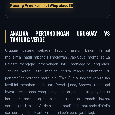
Pasang Prediksi Ini di Winpalace88
ANALISA PERTANDINGAN URUGUAY VS
TANJUNG VERDE
Uruguay datang sebagai favorit namun belum tampil
maksimal; hasil imbang 1-1 melawan Arab Saudi memaksa La
Celeste mengejar kemenangan untuk menjaga peluang lolos.
Tanjung Verde justru menjadi cerita manis turnamen: di
penampilan perdana mereka di Piala Dunia, negara kepulauan
kecil ini menahan salah satu favorit juara, Spanyol, tanpa gol
lewat pertahanan yang sangat terorganisir. Uruguay harus
bersabar membongkar blok pertahanan rendah lawan,
sementara Tanjung Verde akan kembali bertumpu pada disiplin
dan serangan balik untuk mencuri poin bersejarah lagi.