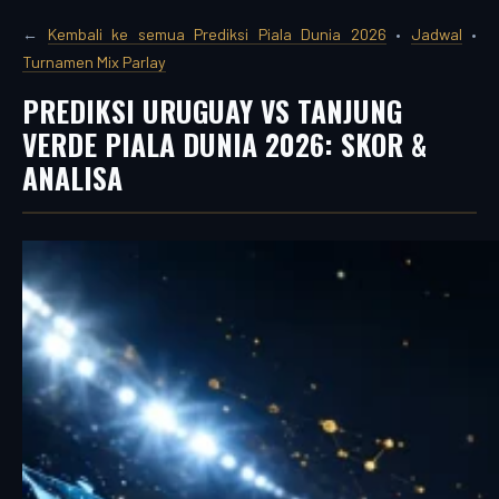
←
Kembali ke semua Prediksi Piala Dunia 2026
•
Jadwal
•
Turnamen Mix Parlay
PREDIKSI URUGUAY VS TANJUNG
VERDE PIALA DUNIA 2026: SKOR &
ANALISA