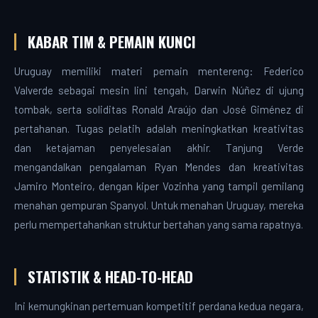
KABAR TIM & PEMAIN KUNCI
Uruguay memiliki materi pemain mentereng: Federico
Valverde sebagai mesin lini tengah, Darwin Núñez di ujung
tombak, serta soliditas Ronald Araújo dan José Giménez di
pertahanan. Tugas pelatih adalah meningkatkan kreativitas
dan ketajaman penyelesaian akhir. Tanjung Verde
mengandalkan pengalaman Ryan Mendes dan kreativitas
Jamiro Monteiro, dengan kiper Vozinha yang tampil gemilang
menahan gempuran Spanyol. Untuk menahan Uruguay, mereka
perlu mempertahankan struktur bertahan yang sama rapatnya.
STATISTIK & HEAD-TO-HEAD
Ini kemungkinan pertemuan kompetitif perdana kedua negara,