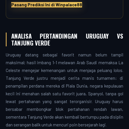
Pasang Prediksi Ini di Winpalace88
ANALISA PERTANDINGAN URUGUAY VS
TANJUNG VERDE
Uruguay datang sebagai favorit namun belum tampil
maksimal; hasil imbang 1-1 melawan Arab Saudi memaksa La
Celeste mengejar kemenangan untuk menjaga peluang lolos.
Tanjung Verde justru menjadi cerita manis turnamen: di
penampilan perdana mereka di Piala Dunia, negara kepulauan
kecil ini menahan salah satu favorit juara, Spanyol, tanpa gol
lewat pertahanan yang sangat terorganisir. Uruguay harus
bersabar membongkar blok pertahanan rendah lawan,
sementara Tanjung Verde akan kembali bertumpu pada disiplin
dan serangan balik untuk mencuri poin bersejarah lagi.