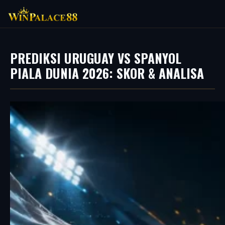
PREDIKSI URUGUAY VS SPANYOL
PIALA DUNIA 2026: SKOR & ANALISA