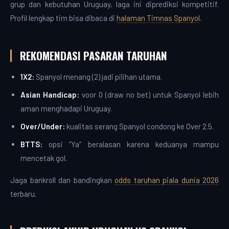
grup dan kebutuhan Uruguay, laga ini diprediksi kompetitif.
Profil lengkap tim bisa dibaca di
halaman Timnas Spanyol
.
REKOMENDASI PASARAN TARUHAN
1X2:
Spanyol menang (2) jadi pilihan utama.
Asian Handicap:
voor 0 (draw no bet) untuk Spanyol lebih
aman menghadapi Uruguay.
Over/Under:
kualitas serang Spanyol condong ke Over 2.5.
BTTS:
opsi “Ya” beralasan karena keduanya mampu
mencetak gol.
Jaga bankroll dan bandingkan
odds taruhan piala dunia 2026
terbaru.