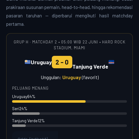
prakiraan susunan pemain, head-to-head, hingga rekomendasi
pasaran taruhan — diperbarui mengikuti hasil matchday
pertama.
GRUP H · MATCHDAY 2 • 05:00 WIB 22 JUNI • HARD ROCK
STADIUM, MIAMI
2 – 0
Uruguay
Tanjung Verde
Unggulan:
Uruguay
(favorit)
PELUANG MENANG
Uruguay64%
Seri24%
Tanjung Verde12%
Odds (indikatif) —